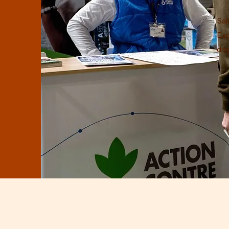
Sal
Exp
dis