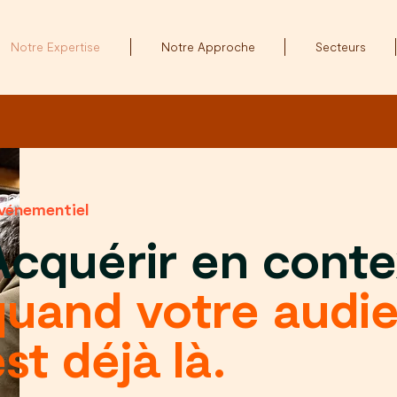
Notre Expertise
Notre Approche
Secteurs
événementiel
Acquérir en conte
quand votre audi
st déjà là.