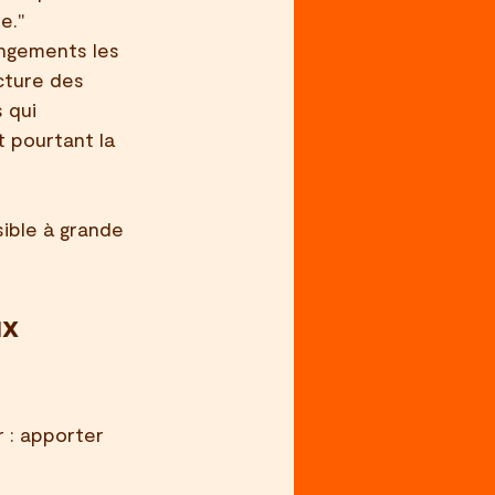
e."
angements les 
cture des 
 qui 
 pourtant la 
ible à grande 
x 
 : apporter 