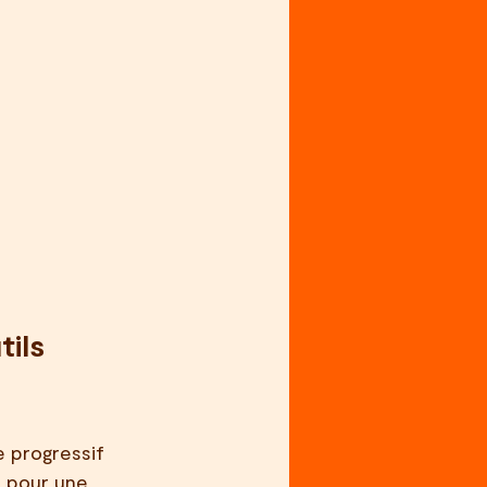
ils 
 progressif 
 pour une 