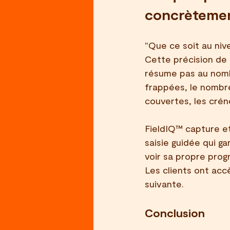
concrèteme
"Que ce soit au niv
Cette précision de
résume pas au nombr
frappées, le nombre
couvertes, les crén
FieldIQ™ capture et
saisie guidée qui ga
voir sa propre prog
Les clients ont acc
suivante.
Conclusion