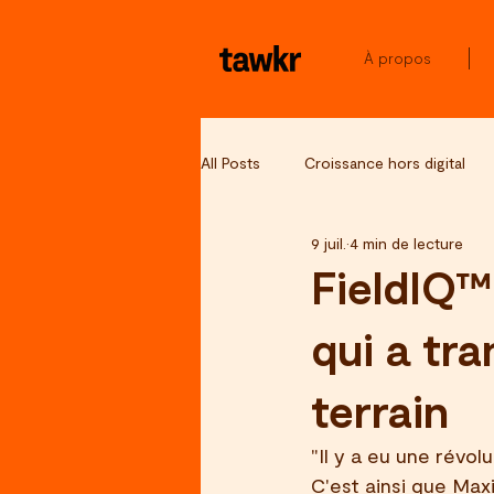
À propos
All Posts
Croissance hors digital
9 juil.
4 min de lecture
Data & intelligence terrain
Taw
FieldIQ™
qui a tr
terrain
"Il y a eu une révo
C'est ainsi que Ma