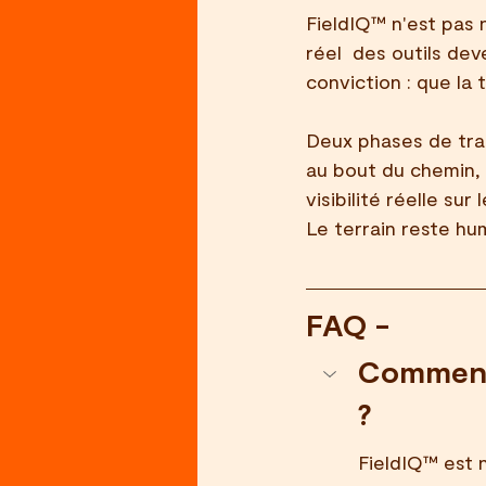
FieldIQ™ n'est pas 
réel  des outils de
conviction : que la 
Deux phases de tra
au bout du chemin, u
visibilité réelle sur
Le terrain reste hum
FAQ - 
Comment 
?
FieldIQ™ est n