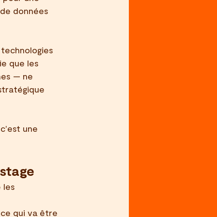
 de données 
 technologies 
ie que les 
nes — ne 
stratégique 
c'est une 
kstage
 les 
ce qui va être 