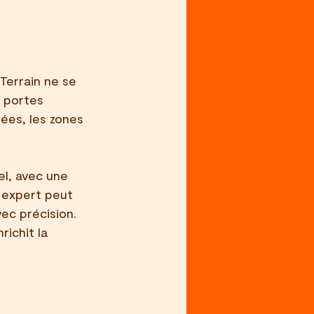
errain ne se 
 portes 
ées, les zones 
l, avec une 
e expert peut 
ec précision. 
ichit la 