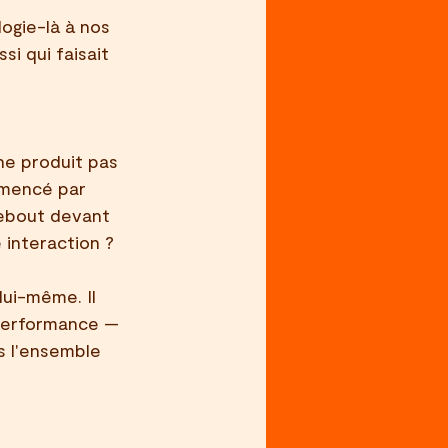
ogie-là à nos 
i qui faisait 
 ne produit pas 
mmencé par 
debout devant 
interaction ?
lui-même. Il 
 performance — 
s l'ensemble 