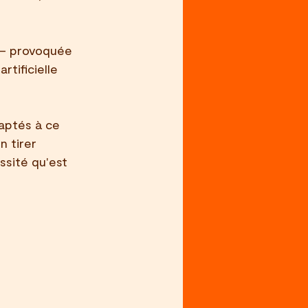
 — provoquée 
rtificielle 
daptés à ce 
 tirer 
sité qu'est 