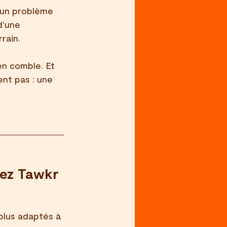
d'un problème 
d'une 
rain.
n comble. Et 
ent pas : une 
ez Tawkr 
 plus adaptés à 