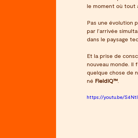
le moment où tout 
Pas une évolution p
par l'arrivée simult
dans le paysage te
Et la prise de consc
nouveau monde. Il fa
quelque chose de no
né 
FieldIQ™
.
https://youtu.be/S4Nt