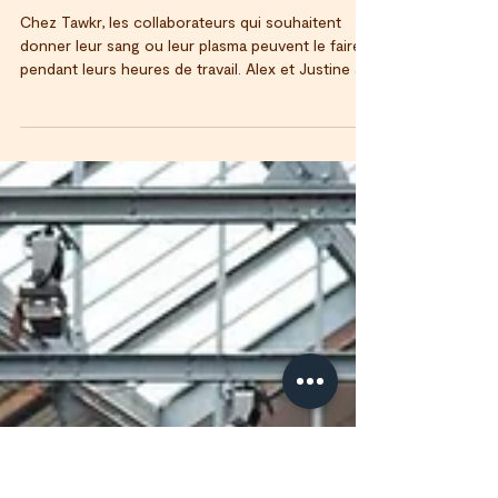
22 juin
4 min de lecture
Donner son sang pendant ses
heures de travail
Chez Tawkr, les collaborateurs qui souhaitent
donner leur sang ou leur plasma peuvent le faire
pendant leurs heures de travail. Alex et Justine à
la maison de collecte de l'EFS à Lille C'est une
décision simple, mais qui dit quelque chose
d'essentiel sur notre façon de fonctionner. Parce
que l'engagement ne s'arrête pas aux portes de
l'entreprise. Et parce que certains gestes, ceux
qui prennent une heure et peuvent changer la vie
de quelqu'un, méritent qu'on leur fasse de la