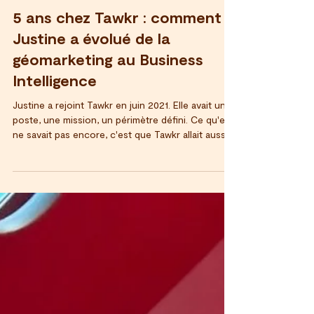
9 juil.
3 min de lecture
5 ans chez Tawkr : comment
Justine a évolué de la
géomarketing au Business
Intelligence
Justine a rejoint Tawkr en juin 2021. Elle avait un
poste, une mission, un périmètre défini. Ce qu'elle
ne savait pas encore, c'est que Tawkr allait aussi
lui offrir quelque chose de moins prévisible : la
possibilité d'évoluer. Cinq ans plus tard, elle
célèbre cet anniversaire avec un titre différent,
des responsabilités élargies et une expertise
construite de l'intérieur — au contact direct de la
donnée terrain, des outils, des équipes. C'est le
genre de trajectoire qu'on ne